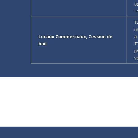
0
=
T
u
Locaux Commerciaux, Cession de
à
bail
T
p
v