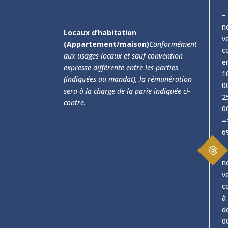
–
n
Locaux d’habitation
v
(Appartement/maison)
Conformément
c
aux usages locaux et sauf convention
e
expresse différente entre les parties
1
(indiquées au mandat), la rémunération
0
sera à la charge de la parie indiquée ci-
2
contre.
0
=
6
–
n
v
c
à 
d
0