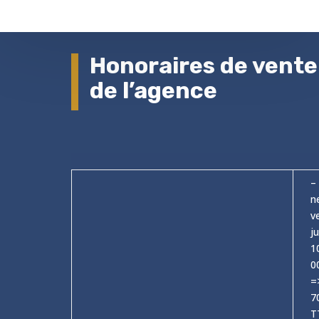
Honoraires de vente
de l’agence
–
n
v
j
1
0
=
7
T