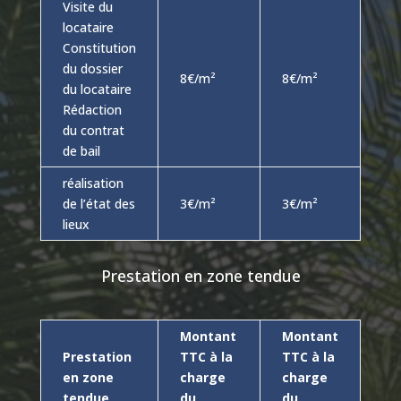
Visite du
locataire
Constitution
du dossier
8€/m²
8€/m²
du locataire
Rédaction
du contrat
de bail
réalisation
de l’état des
3€/m²
3€/m²
lieux
Prestation en zone tendue
Montant
Montant
Prestation
TTC à la
TTC à la
en zone
charge
charge
tendue
du
du